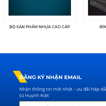
BỘ SẢN PHẨM NHỰA CAO CẤP
BÌ
ĐĂNG KÝ NHẬN EMAIL
Nhận thông tin mới nhất - ưu đãi hấp d
từ Huỳnh Kiệt