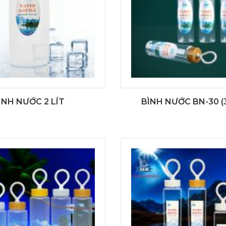
ÌNH NƯỚC 2 LÍT
BÌNH NƯỚC BN-30 (