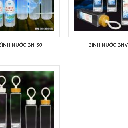
BÌNH NƯỚC BN-30
BINH NƯỚC BNV