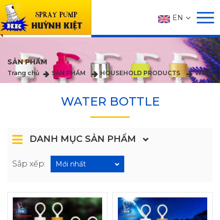
EN
SẢN PHẨM
Trang chủ
SẢN PHẨM
HOUSEHOLD PRODUCTS
WATER
WATER BOTTLE
DANH MỤC SẢN PHẨM
Sắp xếp:
Mới nhất