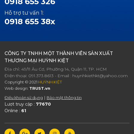
0918 655 326
Hỗ trợ tư vấn 1:
0918 655 38x
CÔNG TY TNHH MỘT THÀNH VIÊN SẢN XUẤT
THƯƠNG MẠI HUỲNH KIỆT
Địa chỉ: 49/11 Âu Cơ, Phường 14, Quận 11, TP. HCM
ĐIện thoại:
091.373.8613
- Email :
huynhkiethkt@yahoo.com
Copyright © 2021
HUỲNH KIỆT
Web design:
TRUST.vn
Điều khoản sử dụng
Bảo mật thông tin
Lượt truy cập :
77670
Online :
61