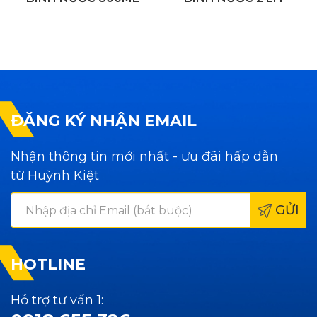
ĐĂNG KÝ NHẬN EMAIL
Nhận thông tin mới nhất - ưu đãi hấp dẫn
từ Huỳnh Kiệt
GỬI
HOTLINE
Hỗ trợ tư vấn 1: