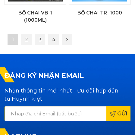
BỘ CHAI VB-1
BỘ CHAI TR -1000
(1000ML)
1
2
3
4
ĐĂNG KÝ NHẬN EMAIL
Nhận thông tin mới nhất - ưu đãi hấp dẫn
từ Huỳnh Kiệt
GỬI