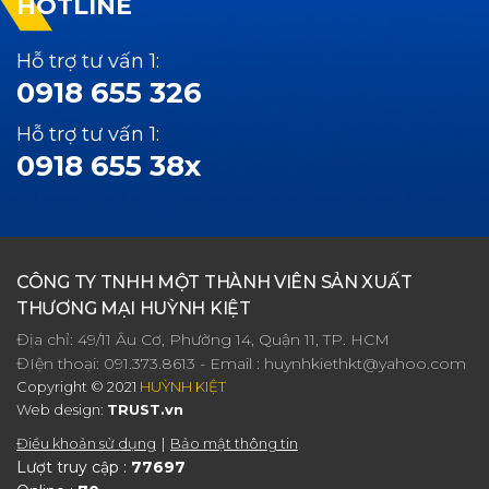
HOTLINE
Hỗ trợ tư vấn 1:
0918 655 326
Hỗ trợ tư vấn 1:
0918 655 38x
CÔNG TY TNHH MỘT THÀNH VIÊN SẢN XUẤT
THƯƠNG MẠI HUỲNH KIỆT
Địa chỉ: 49/11 Âu Cơ, Phường 14, Quận 11, TP. HCM
ĐIện thoại:
091.373.8613
- Email :
huynhkiethkt@yahoo.com
Copyright © 2021
HUỲNH KIỆT
Web design:
TRUST.vn
Điều khoản sử dụng
Bảo mật thông tin
Lượt truy cập :
77697