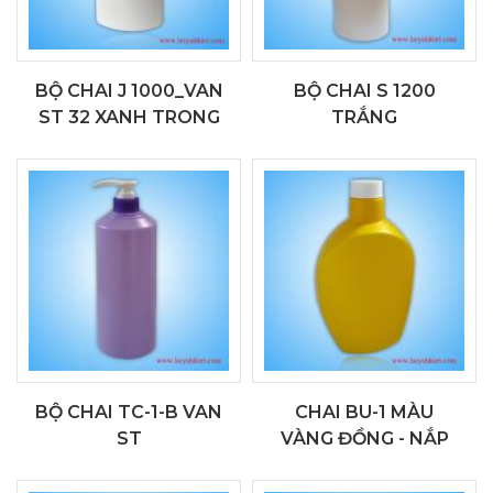
BỘ CHAI J 1000_VAN
BỘ CHAI S 1200
ST 32 XANH TRONG
TRẮNG
BỘ CHAI TC-1-B VAN
CHAI BU-1 MÀU
ST
VÀNG ĐỒNG - NẮP
VẶN