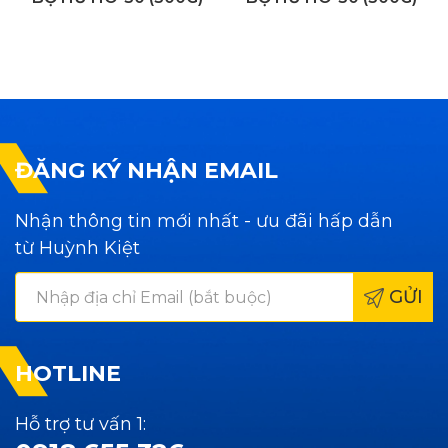
ĐĂNG KÝ NHẬN EMAIL
Nhận thông tin mới nhất - ưu đãi hấp dẫn
từ Huỳnh Kiệt
GỬI
HOTLINE
Hỗ trợ tư vấn 1: