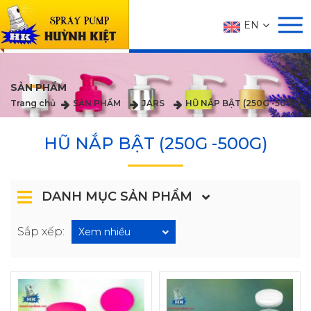
EN
SẢN PHẨM
Trang chủ
SẢN PHẨM
JARS
HŨ NẮP BẬT (250G -500G)
HŨ NẮP BẬT (250G -500G)
DANH MỤC SẢN PHẨM
Sắp xếp:
Xem nhiều