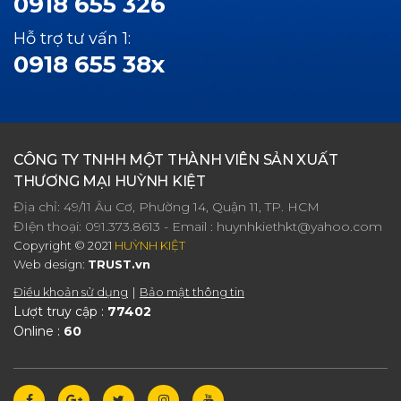
0918 655 326
Hỗ trợ tư vấn 1:
0918 655 38x
CÔNG TY TNHH MỘT THÀNH VIÊN SẢN XUẤT
THƯƠNG MẠI HUỲNH KIỆT
Địa chỉ: 49/11 Âu Cơ, Phường 14, Quận 11, TP. HCM
ĐIện thoại:
091.373.8613
- Email :
huynhkiethkt@yahoo.com
Copyright © 2021
HUỲNH KIỆT
Web design:
TRUST.vn
Điều khoản sử dụng
Bảo mật thông tin
Lượt truy cập :
77402
Online :
60