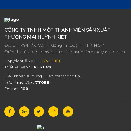
CÔNG TY TNHH MỘT THÀNH VIÊN SẢN XUẤT
THƯƠNG MẠI HUỲNH KIỆT
Địa chỉ: 49/11 Âu Cơ, Phường 14, Quận 11, TP. HCM
ĐIện thoại:
091.373.8613
- Email :
huynhkiethkt@yahoo.com
Copyright © 2021
HUỲNH KIỆT
Thiết kế web :
TRUST.vn
Điều khoản sử dụng
Bảo mật thông tin
Lượt truy cập :
77088
Online :
100