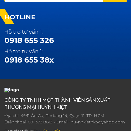
HOTLINE
Hỗ trợ tư vấn 1:
0918 655 326
Hỗ trợ tư vấn 1:
0918 655 38x
CÔNG TY TNHH MỘT THÀNH VIÊN SẢN XUẤT
THƯƠNG MẠI HUỲNH KIỆT
Địa chỉ: 49/11 Âu Cơ, Phường 14, Quận 11, TP. HCM
ĐIện thoại:
091.373.8613
- Email :
huynhkiethkt@yahoo.com