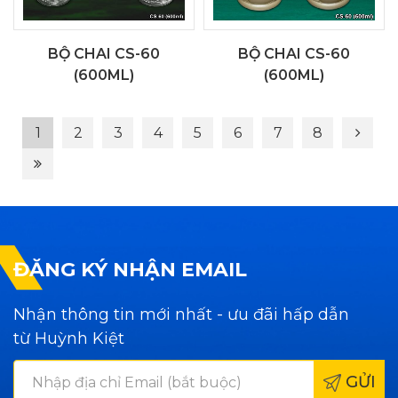
BỘ CHAI CS-60
BỘ CHAI CS-60
(600ML)
(600ML)
1
2
3
4
5
6
7
8
ĐĂNG KÝ NHẬN EMAIL
Nhận thông tin mới nhất - ưu đãi hấp dẫn
từ Huỳnh Kiệt
GỬI