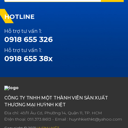
HOTLINE
Hỗ trợ tư vấn 1:
0918 655 326
Hỗ trợ tư vấn 1:
0918 655 38x
CÔNG TY TNHH MỘT THÀNH VIÊN SẢN XUẤT
THƯƠNG MẠI HUỲNH KIỆT
Địa chỉ: 49/11 Âu Cơ, Phường 14, Quận 11, TP. HCM
ĐIện thoại:
091.373.8613
- Email :
huynhkiethkt@yahoo.com