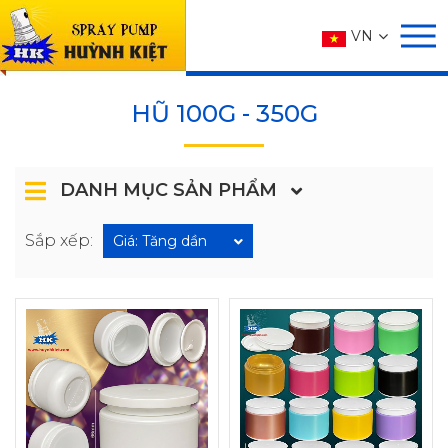
SẢN PHẨM
VN
Trang chủ
SẢN PHẨM
HŨ
HŨ 100g - 350g
HŨ 100G - 350G
DANH MỤC SẢN PHẨM
Sắp xếp:
Giá: Tăng dần