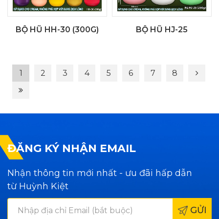
BỘ HŨ HH-30 (300G)
BỘ HŨ HJ-25
1
2
3
4
5
6
7
8
ĐĂNG KÝ NHẬN EMAIL
Nhận thông tin mới nhất - ưu đãi hấp dẫn
từ Huỳnh Kiệt
GỬI