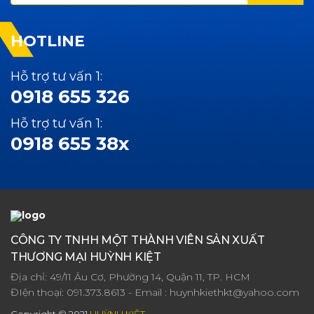
HOTLINE
Hỗ trợ tư vấn 1:
0918 655 326
Hỗ trợ tư vấn 1:
0918 655 38x
CÔNG TY TNHH MỘT THÀNH VIÊN SẢN XUẤT
THƯƠNG MẠI HUỲNH KIỆT
Địa chỉ: 49/11 Âu Cơ, Phường 14, Quận 11, TP. HCM
ĐIện thoại:
091.373.8613
- Email :
huynhkiethkt@yahoo.com