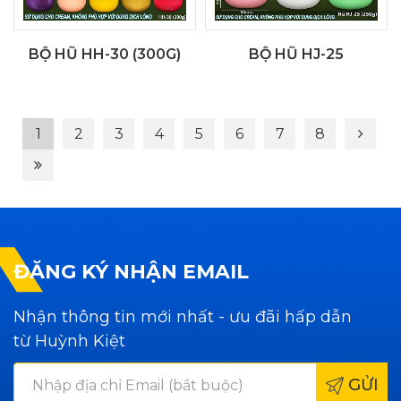
BỘ HŨ HH-30 (300G)
BỘ HŨ HJ-25
1
2
3
4
5
6
7
8
ĐĂNG KÝ NHẬN EMAIL
Nhận thông tin mới nhất - ưu đãi hấp dẫn
từ Huỳnh Kiệt
GỬI