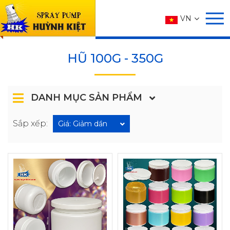
SẢN PHẨM
VN
Trang chủ
SẢN PHẨM
HŨ
HŨ 100g - 350g
HŨ 100G - 350G
DANH MỤC SẢN PHẨM
Sắp xếp:
Giá: Giảm dần