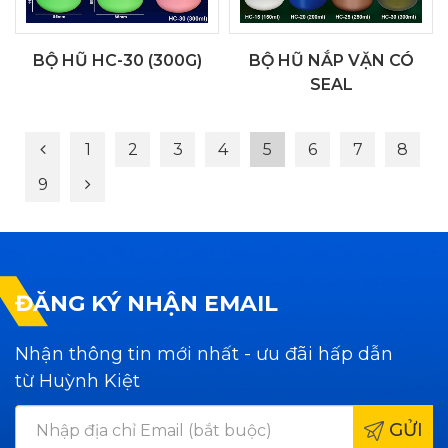
BỘ HŨ HC-30 (300G)
BỘ HŨ NẮP VẶN CÓ
SEAL
1
2
3
4
5
6
7
8
9
ĐĂNG KÝ NHẬN EMAIL
Nhận thông tin mới nhất - ưu đãi hấp dẫn
từ Huỳnh Kiệt
GỬI