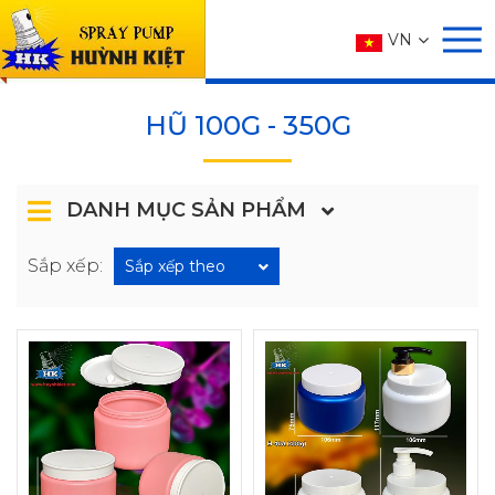
SẢN PHẨM
VN
Trang chủ
SẢN PHẨM
HŨ
HŨ 100g - 350g
HŨ 100G - 350G
DANH MỤC SẢN PHẨM
Sắp xếp:
Sắp xếp theo