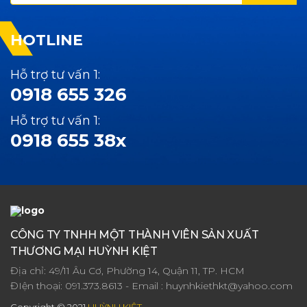
HOTLINE
Hỗ trợ tư vấn 1:
0918 655 326
Hỗ trợ tư vấn 1:
0918 655 38x
CÔNG TY TNHH MỘT THÀNH VIÊN SẢN XUẤT
THƯƠNG MẠI HUỲNH KIỆT
Địa chỉ: 49/11 Âu Cơ, Phường 14, Quận 11, TP. HCM
ĐIện thoại:
091.373.8613
- Email :
huynhkiethkt@yahoo.com