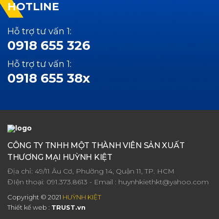
HOTLINE
Hỗ trợ tư vấn 1:
0918 655 326
Hỗ trợ tư vấn 1:
0918 655 38x
CÔNG TY TNHH MỘT THÀNH VIÊN SẢN XUẤT
THƯƠNG MẠI HUỲNH KIỆT
Địa chỉ: 49/11 Âu Cơ, Phường 14, Quận 11, TP. HCM
ĐIện thoại:
091.373.8613
- Email :
huynhkiethkt@yahoo.com
Copyright © 2021
HUỲNH KIỆT
Thiết kế web :
TRUST.vn