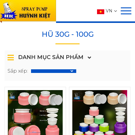
SẢN PHẨM
VN
Trang chủ
SẢN PHẨM
HŨ
HŨ 30g - 100g
HŨ 30G - 100G
DANH MỤC SẢN PHẨM
Sắp xếp: