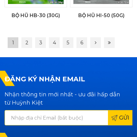
BỘ HŨ HB-30 (30G)
BỘ HŨ HI-50 (50G)
1
2
3
4
5
6
ĐĂNG KÝ NHẬN EMAIL
Nhận thông tin mới nhất - ưu đãi hấp dẫn
từ Huỳnh Kiệt
GỬI