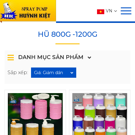
SẢN PHẨM
VN
Trang chủ
SẢN PHẨM
HŨ
HŨ 800g -1200g
HŨ 800G -1200G
DANH MỤC SẢN PHẨM
Sắp xếp:
Giá: Giảm dần