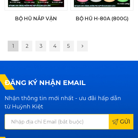
BỘ HŨ NẮP VẶN
BỘ HŨ H-80A (800G)
1
2
3
4
5
ĐĂNG KÝ NHẬN EMAIL
Nhận thông tin mới nhất - ưu đãi hấp dẫn
từ Huỳnh Kiệt
GỬI