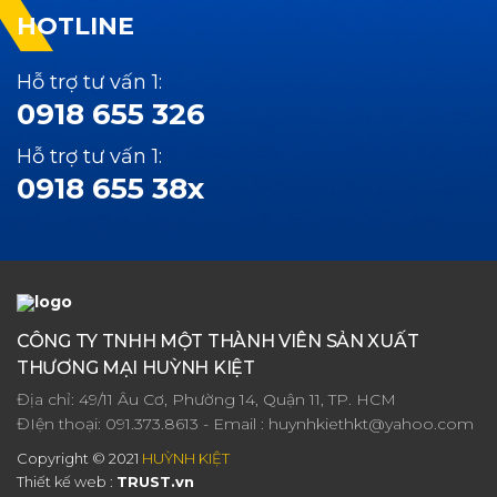
HOTLINE
Hỗ trợ tư vấn 1:
0918 655 326
Hỗ trợ tư vấn 1:
0918 655 38x
CÔNG TY TNHH MỘT THÀNH VIÊN SẢN XUẤT
THƯƠNG MẠI HUỲNH KIỆT
Địa chỉ: 49/11 Âu Cơ, Phường 14, Quận 11, TP. HCM
ĐIện thoại:
091.373.8613
- Email :
huynhkiethkt@yahoo.com
Copyright © 2021
HUỲNH KIỆT
Thiết kế web :
TRUST.vn