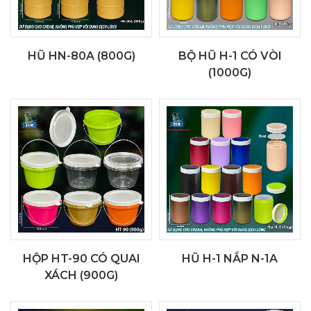
HŨ HN-80A (800G)
BỘ HŨ H-1 CÓ VÒI
(1000G)
HỘP HT-90 CÓ QUAI
HŨ H-1 NẮP N-1A
XÁCH (900G)