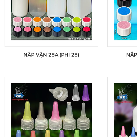
NẮP VẶN 28A (PHI 28)
NẮP