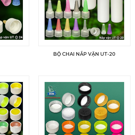
BỘ CHAI NẮP VẶN UT-20