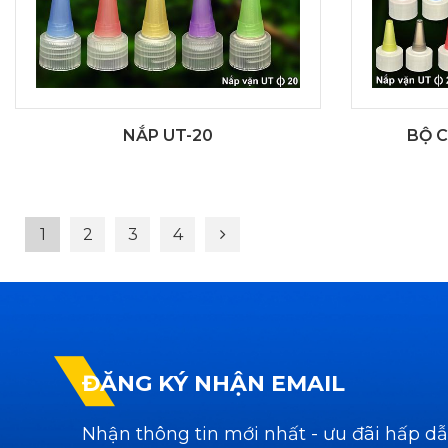
NẮP UT-20
BỘ C
1
2
3
4
ĐĂNG KÝ NHẬN EMAIL
Nhận thông tin mới nhất - ưu đãi hấp d