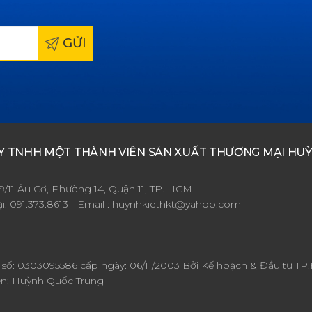
GỬI
Y TNHH MỘT THÀNH VIÊN SẢN XUẤT THƯƠNG MẠI HU
49/11 Âu Cơ, Phường 14, Quận 11, TP. HCM
i:
091.373.8613
- Email :
huynhkiethkt@yahoo.com
số:
0303095586
cấp ngày:
06/11/2003
Bởi Kế hoạch & Đầu tư T
ện:
Huỳnh Quốc Trung