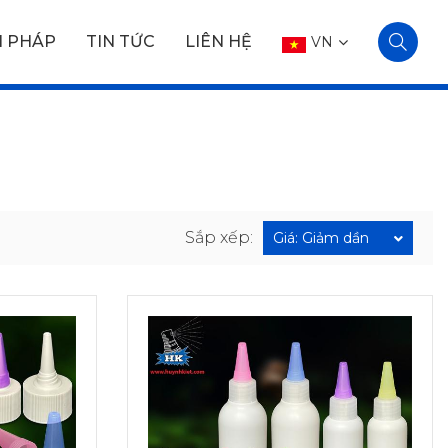
I PHÁP
TIN TỨC
LIÊN HỆ
VN
Sắp xếp:
Giá: Giảm dần