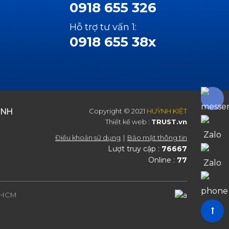
0918 655 326
Hỗ trợ tư vấn 1:
0918 655 38x
ỲNH
Copyright © 2021
HUỲNH KIỆT
Thiết kế web :
TRUST.vn
Điều khoản sử dụng
Bảo mật thông tin
Lượt truy cập :
76667
Online :
77
P.HCM