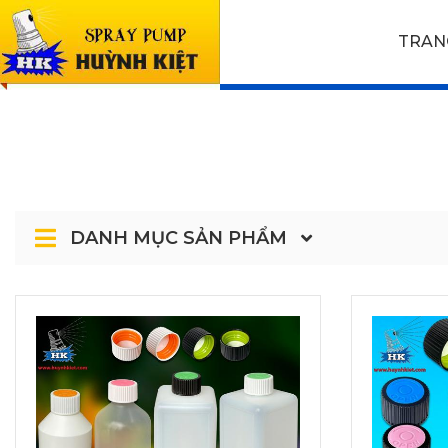
SẢN PHẨM
TRAN
Trang chủ
SẢN PHẨM
NẮP
NẮP VẶ
DANH MỤC SẢN PHẨM