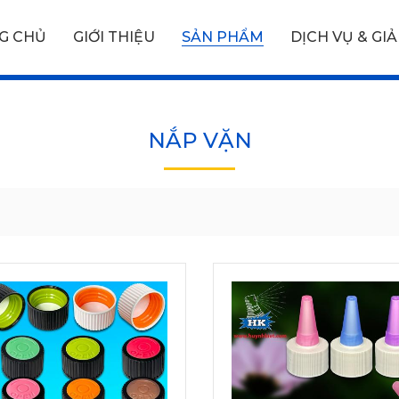
G CHỦ
GIỚI THIỆU
SẢN PHẨM
DỊCH VỤ & GIẢ
N
NẮP VẶN