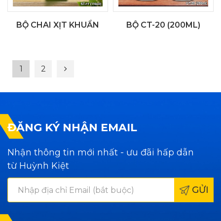
BỘ CHAI XỊT KHUẨN
BỘ CT-20 (200ML)
1
2
ĐĂNG KÝ NHẬN EMAIL
Nhận thông tin mới nhất - ưu đãi hấp dẫn
từ Huỳnh Kiệt
GỬI