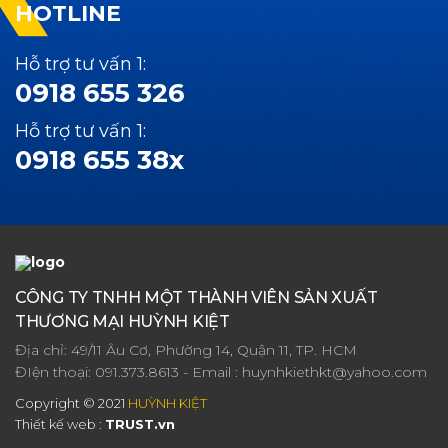
HOTLINE
Hỗ trợ tư vấn 1:
0918 655 326
Hỗ trợ tư vấn 1:
0918 655 38x
CÔNG TY TNHH MỘT THÀNH VIÊN SẢN XUẤT
THƯƠNG MẠI HUỲNH KIỆT
Địa chỉ: 49/11 Âu Cơ, Phường 14, Quận 11, TP. HCM
ĐIện thoại:
091.373.8613
- Email :
huynhkiethkt@yahoo.com
Copyright © 2021
HUỲNH KIỆT
Thiết kế web :
TRUST.vn