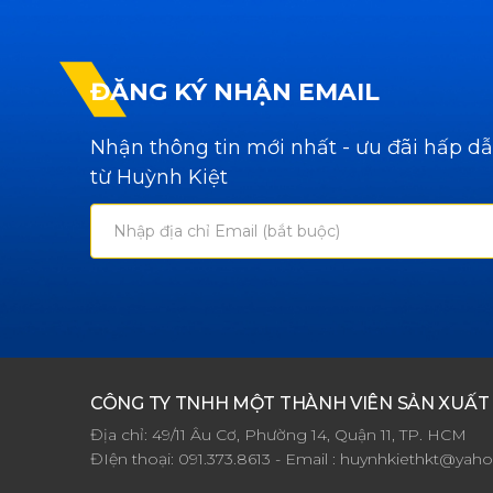
ĐĂNG KÝ NHẬN EMAIL
Nhận thông tin mới nhất - ưu đãi hấp d
từ Huỳnh Kiệt
CÔNG TY TNHH MỘT THÀNH VIÊN SẢN XUẤT
Địa chỉ: 49/11 Âu Cơ, Phường 14, Quận 11, TP. HCM
ĐIện thoại:
091.373.8613
- Email :
huynhkiethkt@yah