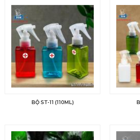
BỘ ST-11 (110ML)
B