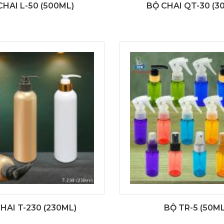
CHAI L-50 (500ML)
BỘ CHAI QT-30 (3
HAI T-230 (230ML)
BỘ TR-5 (50ML