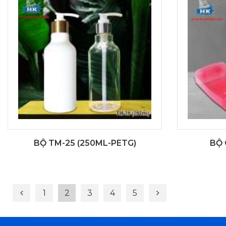
BỘ TM-25 (250ML-PETG)
BỘ 
1
2
3
4
5