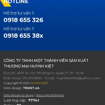
HOTLINE
Hỗ trợ tư vấn 1:
0918 655 326
Hỗ trợ tư vấn 1:
0918 655 38x
CÔNG TY TNHH MỘT THÀNH VIÊN SẢN XUẤT
THƯƠNG MẠI HUỲNH KIỆT
Địa chỉ: 49/11 Âu Cơ, Phường 14, Quận 11, TP. HCM
ĐIện thoại:
091.373.8613
- Email :
huynhkiethkt@yahoo.com
Copyright © 2021
HUỲNH KIỆT
Web design:
TRUST.vn
Điều khoản sử dụng
Bảo mật thông tin
Lượt truy cập :
77741