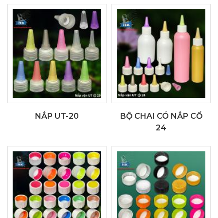
NẮP UT-20
BỘ CHAI CÓ NẮP CỔ
24