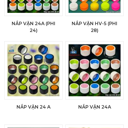
NẮP VẶN 24A (PHI
NẮP VẶN HV-5 (PHI
24)
28)
NẮP VẶN 24 A
NẮP VẶN 24A