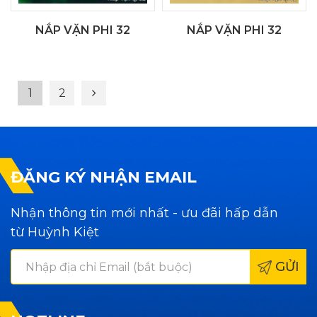
NẮP VẶN PHI 32
NẮP VẶN PHI 32
1
2
ĐĂNG KÝ NHẬN EMAIL
Nhận thông tin mới nhất - ưu đãi hấp dẫn
từ Huỳnh Kiệt
GỬI