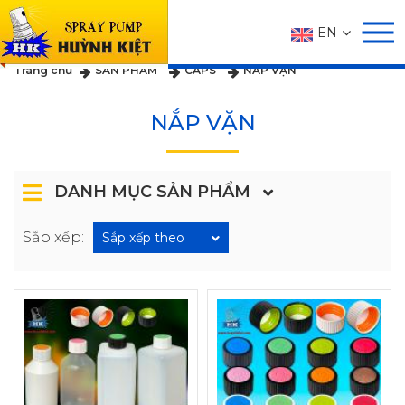
EN
SẢN PHẨM
Trang chủ
SẢN PHẨM
CAPS
NẮP VẶN
NẮP VẶN
DANH MỤC SẢN PHẨM
Sắp xếp:
Sắp xếp theo