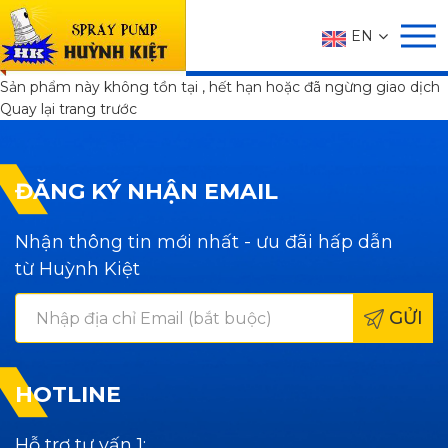
SẢN PHẨM
EN
Trang chủ
SẢN PHẨM
Không tìm thấy
Sản phẩm này không tồn tại , hết hạn hoặc đã ngừng giao dịch
Quay lại trang trước
ĐĂNG KÝ NHẬN EMAIL
Nhận thông tin mới nhất - ưu đãi hấp dẫn
từ Huỳnh Kiệt
GỬI
HOTLINE
Hỗ trợ tư vấn 1: