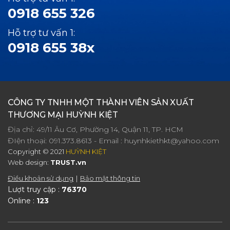
0918 655 326
Hỗ trợ tư vấn 1:
0918 655 38x
CÔNG TY TNHH MỘT THÀNH VIÊN SẢN XUẤT
THƯƠNG MẠI HUỲNH KIỆT
Địa chỉ: 49/11 Âu Cơ, Phường 14, Quận 11, TP. HCM
ĐIện thoại:
091.373.8613
- Email :
huynhkiethkt@yahoo.com
Copyright © 2021
HUỲNH KIỆT
Web design:
TRUST.vn
Điều khoản sử dụng
Bảo mật thông tin
Lượt truy cập :
76370
Online :
123