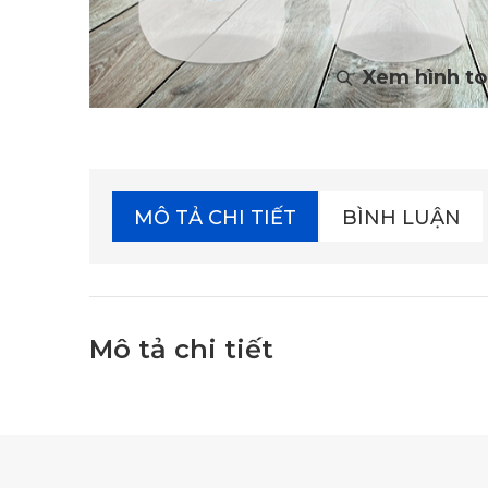
MÔ TẢ CHI TIẾT
BÌNH LUẬN
Mô tả chi tiết