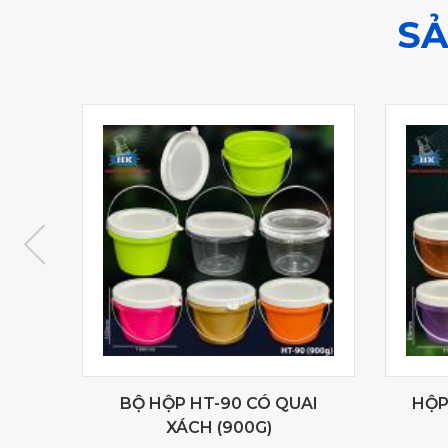
SẢ
ỰNG
BỘ HỘP HT-90 CÓ QUAI
HỘP
XÁCH (900G)