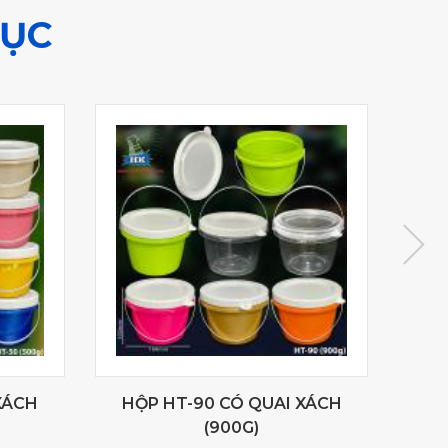
MỤC
XÁCH
HỘP HT-90 CÓ QUAI XÁCH
HỘ
(900G)