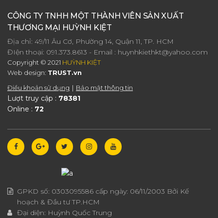
CÔNG TY TNHH MỘT THÀNH VIÊN SẢN XUẤT
THƯƠNG MẠI HUỲNH KIỆT
Địa chỉ: 49/11 Âu Cơ, Phường 14, Quận 11, TP. HCM
ĐIện thoại:
091.373.8613
- Email :
huynhkiethkt@yahoo.com
Copyright © 2021
HUỲNH KIỆT
Web design:
TRUST.vn
Điều khoản sử dụng
Bảo mật thông tin
Lượt truy cập :
78381
Online :
72
GPKD số:
0303095586
cấp ngày:
06/11/2003
Bởi Kế
hoạch & Đầu tư TP.HCM
Đại diện:
Huỳnh Quốc Trung