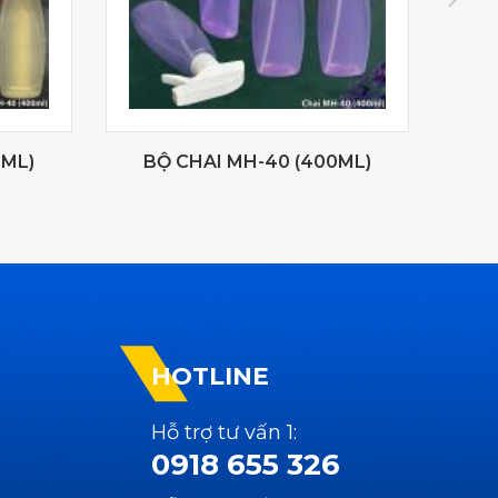
0ML)
BỘ CHAI MH-40 (400ML)
B
HOTLINE
Hỗ trợ tư vấn 1:
0918 655 326