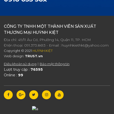
CÔNG TY TNHH MỘT THÀNH VIÊN SẢN XUẤT
THƯƠNG MẠI HUỲNH KIỆT
Địa chỉ: 49/11 Âu Cơ, Phường 14, Quận 11, TP. HCM
ĐIện thoại:
091.373.8613
- Email :
huynhkiethkt@yahoo.com
Copyright © 2021
HUỲNH KIỆT
Web design:
TRUST.vn
Điều khoản sử dụng
Bảo mật thông tin
Lượt truy cập :
76595
Online :
99