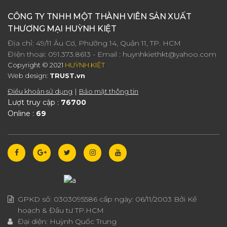
CÔNG TY TNHH MỘT THÀNH VIÊN SẢN XUẤT
THƯƠNG MẠI HUỲNH KIỆT
Địa chỉ: 49/11 Âu Cơ, Phường 14, Quận 11, TP. HCM
ĐIện thoại:
091.373.8613
- Email :
huynhkiethkt@yahoo.com
Copyright © 2021
HUỲNH KIỆT
Web design:
TRUST.vn
Điều khoản sử dụng
Bảo mật thông tin
Lượt truy cập :
76700
Online :
69
GPKD số:
0303095586
cấp ngày:
06/11/2003
Bởi Kế
hoạch & Đầu tư TP.HCM
Đại diện:
Huỳnh Quốc Trung