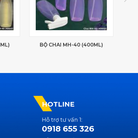
0ML)
BỘ CHAI MH-40 (400ML)
B
HOTLINE
Hỗ trợ tư vấn 1:
0918 655 326