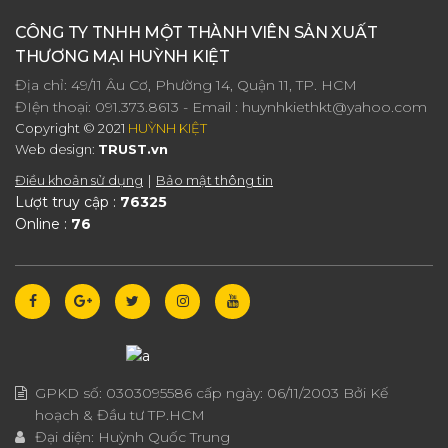
CÔNG TY TNHH MỘT THÀNH VIÊN SẢN XUẤT
THƯƠNG MẠI HUỲNH KIỆT
Địa chỉ: 49/11 Âu Cơ, Phường 14, Quận 11, TP. HCM
ĐIện thoại:
091.373.8613
- Email :
huynhkiethkt@yahoo.com
Copyright © 2021
HUỲNH KIỆT
Web design:
TRUST.vn
Điều khoản sử dụng
Bảo mật thông tin
Lượt truy cập :
76325
Online :
76
GPKD số:
0303095586
cấp ngày:
06/11/2003
Bởi Kế
hoạch & Đầu tư TP.HCM
Đại diện:
Huỳnh Quốc Trung