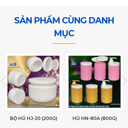
SẢN PHẨM CÙNG DANH
MỤC
BỘ HŨ HJ-20 (200G)
HŨ HN-80A (800G)