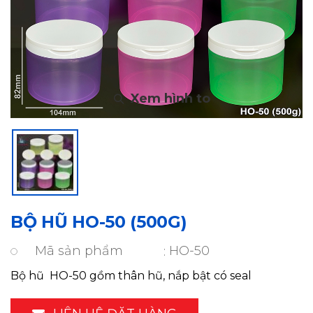
BỘ HŨ HO-50 (500G)
Mã sản phẩm
HO-50
Bộ hũ HO-50 gồm thân hũ, nắp bật có seal