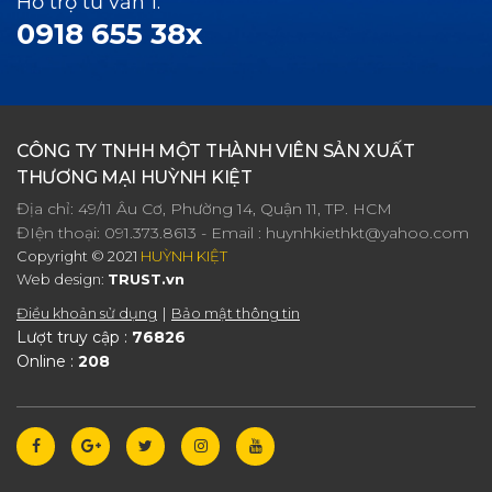
Hỗ trợ tư vấn 1:
0918 655 38x
CÔNG TY TNHH MỘT THÀNH VIÊN SẢN XUẤT
THƯƠNG MẠI HUỲNH KIỆT
Địa chỉ: 49/11 Âu Cơ, Phường 14, Quận 11, TP. HCM
ĐIện thoại:
091.373.8613
- Email :
huynhkiethkt@yahoo.com
Copyright © 2021
HUỲNH KIỆT
Web design:
TRUST.vn
Điều khoản sử dụng
Bảo mật thông tin
Lượt truy cập :
76826
Online :
208