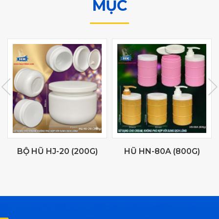
MỤC
BỘ HŨ HJ-20 (200G)
HŨ HN-80A (800G)