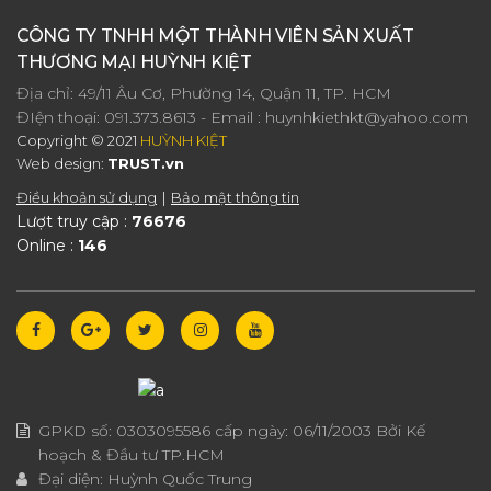
CÔNG TY TNHH MỘT THÀNH VIÊN SẢN XUẤT
THƯƠNG MẠI HUỲNH KIỆT
Địa chỉ: 49/11 Âu Cơ, Phường 14, Quận 11, TP. HCM
ĐIện thoại:
091.373.8613
- Email :
huynhkiethkt@yahoo.com
Copyright © 2021
HUỲNH KIỆT
Web design:
TRUST.vn
Điều khoản sử dụng
Bảo mật thông tin
Lượt truy cập :
76676
Online :
146
GPKD số:
0303095586
cấp ngày:
06/11/2003
Bởi Kế
hoạch & Đầu tư TP.HCM
Đại diện:
Huỳnh Quốc Trung