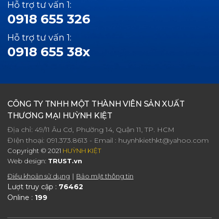
Hỗ trợ tư vấn 1:
0918 655 326
Hỗ trợ tư vấn 1:
0918 655 38x
CÔNG TY TNHH MỘT THÀNH VIÊN SẢN XUẤT
THƯƠNG MẠI HUỲNH KIỆT
Địa chỉ: 49/11 Âu Cơ, Phường 14, Quận 11, TP. HCM
ĐIện thoại:
091.373.8613
- Email :
huynhkiethkt@yahoo.com
Copyright © 2021
HUỲNH KIỆT
Web design:
TRUST.vn
Điều khoản sử dụng
Bảo mật thông tin
Lượt truy cập :
76462
Online :
199