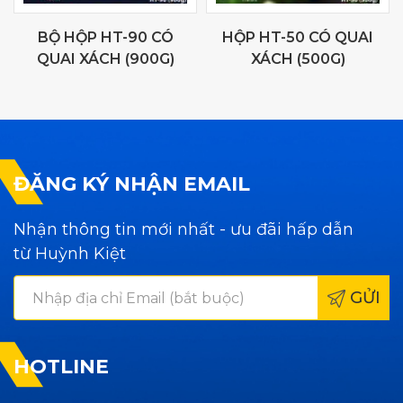
BỘ HỘP HT-90 CÓ
HỘP HT-50 CÓ QUAI
QUAI XÁCH (900G)
XÁCH (500G)
ĐĂNG KÝ NHẬN EMAIL
Nhận thông tin mới nhất - ưu đãi hấp dẫn
từ Huỳnh Kiệt
GỬI
HOTLINE