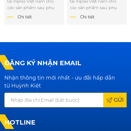
tại Inplas Việt nam cho
tại Inplas Việt nam cho
các sản phẩm sau: phụ
các sản phẩm sau: phụ
kiện thực phẩm công
kiện thực phẩm công
Chi tiết
Chi tiết
nghiệp, mô hình ...
nghiệp, mô hình ...
ĐĂNG KÝ NHẬN EMAIL
Nhận thông tin mới nhất - ưu đãi hấp dẫn
từ Huỳnh Kiệt
GỬI
HOTLINE