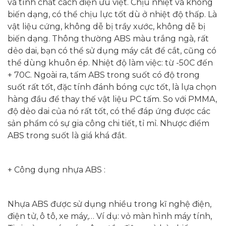
và tính chất cách điện ưu việt. Chịu nhiệt và không
biến dạng, có thể chịu lực tốt dù ở nhiệt độ thấp. Là
vật liệu cứng, không dễ bị trầy xước, không dễ bị
biến dạng. Thông thường ABS màu trắng ngà, rất
dẻo dai, bạn có thể sử dụng máy cắt để cắt, cũng có
thể dùng khuôn ép. Nhiệt độ làm việc: từ -50C đến
+ 70C. Ngoài ra, tấm ABS trong suốt có độ trong
suốt rất tốt, đặc tính đánh bóng cực tốt, là lựa chọn
hàng đầu để thay thế vật liệu PC tấm. So với PMMA,
độ dẻo dai của nó rất tốt, có thể đáp ứng được các
sản phẩm có sự gia công chi tiết, tỉ mỉ. Nhược điểm
ABS trong suốt là giá khá đắt.
+ Công dụng nhựa ABS :
Nhựa ABS được sử dụng nhiều trong kĩ nghệ điện,
điện tử, ô tô, xe máy,… Ví dụ: vỏ màn hình máy tính,