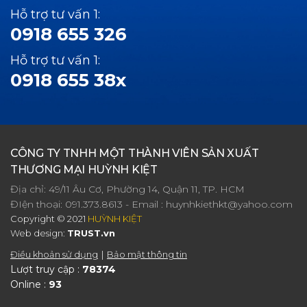
Hỗ trợ tư vấn 1:
0918 655 326
Hỗ trợ tư vấn 1:
0918 655 38x
CÔNG TY TNHH MỘT THÀNH VIÊN SẢN XUẤT
THƯƠNG MẠI HUỲNH KIỆT
Địa chỉ: 49/11 Âu Cơ, Phường 14, Quận 11, TP. HCM
ĐIện thoại:
091.373.8613
- Email :
huynhkiethkt@yahoo.com
Copyright © 2021
HUỲNH KIỆT
Web design:
TRUST.vn
Điều khoản sử dụng
Bảo mật thông tin
Lượt truy cập :
78374
Online :
93