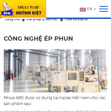
EN
GIẢI PHÁP & DỊCH VỤ
Trang chủ
Giải pháp & Dịch vụ
Thiết kế bao bì
CÔNG NGHỆ ÉP PHUN
Nhựa ABS được sử dụng tại Inplas Việt nam cho các
sản phẩm sau: