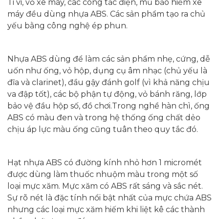
Ti vi, vỏ xe máy, các công tắc điện, mủ bảo hiểm xe
máy đều dùng nhựa ABS. Các sản phẩm tạo ra chủ
yếu bằng công nghệ ép phun.
Nhựa ABS dùng để làm các sản phẩm nhẹ, cứng, dễ
uốn như ống, vỏ hộp, dụng cụ âm nhạc (chủ yếu là
đĩa và clarinet), đầu gậy đánh golf (vì khả năng chịu
va đập tốt), các bộ phận tự động, vỏ bánh răng, lớp
bảo vệ đầu hộp số, đồ chơi.Trong nghề hàn chì, ống
ABS có màu đen và trong hệ thống ống chất dẻo
chịu áp lực màu ống cũng tuân theo quy tắc đó.
Hạt nhựa ABS có đường kính nhỏ hơn 1 micromét
được dùng làm thuốc nhuộm màu trong một số
loại mực xăm. Mực xăm có ABS rất sáng và sắc nét.
Sự rõ nét là đặc tính nổi bật nhất của mực chứa ABS
nhưng các loại mực xăm hiếm khi liệt kê các thành