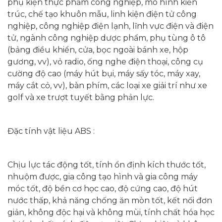
phụ kiện thực phẩm công nghiệp, mô hình kiến
trúc, chế tạo khuôn mẫu, linh kiện điện tử công
nghiệp, công nghiệp điện lạnh, lĩnh vực điện và điện
tử, ngành công nghiệp dược phẩm, phụ tùng ô tô
(bảng điều khiển, cửa, bọc ngoài bánh xe, hộp
gương, vv), vỏ radio, ống nghe điện thoại, công cụ
cường độ cao (máy hút bụi, máy sấy tóc, máy xay,
máy cắt cỏ, vv), bàn phím, các loại xe giải trí như xe
golf và xe trượt tuyết bằng phản lực.
Đặc tính vật liệu ABS :
Chịu lực tác động tốt, tính ổn định kích thước tốt,
nhuộm được, gia công tạo hình và gia công máy
móc tốt, độ bền cơ học cao, độ cứng cao, độ hút
nước thấp, khả năng chống ăn mòn tốt, kết nối đơn
giản, không độc hại và không mùi, tính chất hóa học