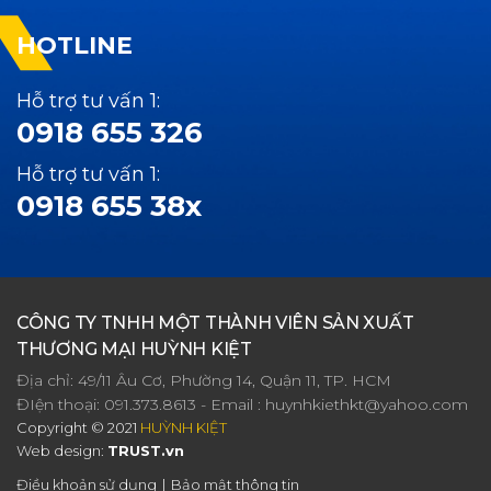
HOTLINE
Hỗ trợ tư vấn 1:
0918 655 326
Hỗ trợ tư vấn 1:
0918 655 38x
CÔNG TY TNHH MỘT THÀNH VIÊN SẢN XUẤT
THƯƠNG MẠI HUỲNH KIỆT
Địa chỉ: 49/11 Âu Cơ, Phường 14, Quận 11, TP. HCM
ĐIện thoại:
091.373.8613
- Email :
huynhkiethkt@yahoo.com
Copyright © 2021
HUỲNH KIỆT
Web design:
TRUST.vn
Điều khoản sử dụng
Bảo mật thông tin