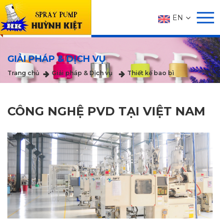
EN
GIẢI PHÁP & DỊCH VỤ
Trang chủ
Giải pháp & Dịch vụ
Thiết kế bao bì
CÔNG NGHỆ PVD TẠI VIỆT NAM