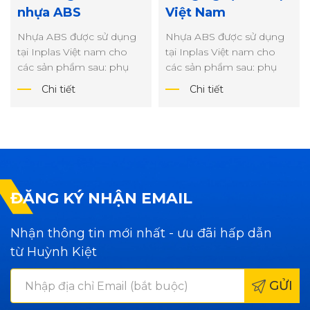
nhựa ABS
Việt Nam
Nhựa ABS được sử dụng
Nhựa ABS được sử dụng
tại Inplas Việt nam cho
tại Inplas Việt nam cho
các sản phẩm sau: phụ
các sản phẩm sau: phụ
kiện thực phẩm công
kiện thực phẩm công
Chi tiết
Chi tiết
nghiệp, mô hình ...
nghiệp, mô hình ...
ĐĂNG KÝ NHẬN EMAIL
Nhận thông tin mới nhất - ưu đãi hấp dẫn
từ Huỳnh Kiệt
GỬI