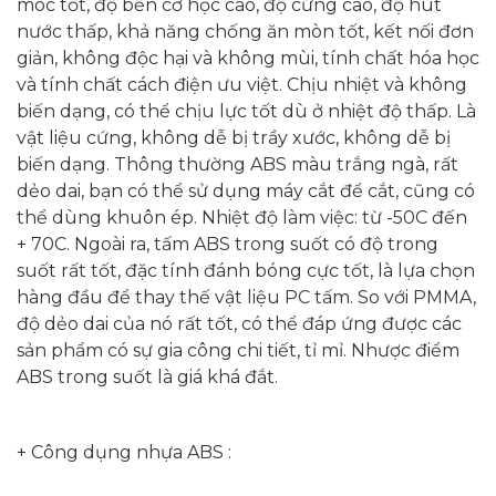
móc tốt, độ bền cơ học cao, độ cứng cao, độ hút
nước thấp, khả năng chống ăn mòn tốt, kết nối đơn
giản, không độc hại và không mùi, tính chất hóa học
và tính chất cách điện ưu việt. Chịu nhiệt và không
biến dạng, có thể chịu lực tốt dù ở nhiệt độ thấp. Là
vật liệu cứng, không dễ bị trầy xước, không dễ bị
biến dạng. Thông thường ABS màu trắng ngà, rất
dẻo dai, bạn có thể sử dụng máy cắt để cắt, cũng có
thể dùng khuôn ép. Nhiệt độ làm việc: từ -50C đến
+ 70C. Ngoài ra, tấm ABS trong suốt có độ trong
suốt rất tốt, đặc tính đánh bóng cực tốt, là lựa chọn
hàng đầu để thay thế vật liệu PC tấm. So với PMMA,
độ dẻo dai của nó rất tốt, có thể đáp ứng được các
sản phẩm có sự gia công chi tiết, tỉ mỉ. Nhược điểm
ABS trong suốt là giá khá đắt.
+ Công dụng nhựa ABS :