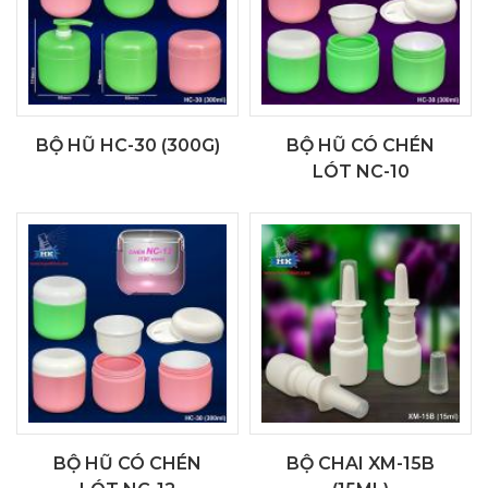
BỘ HŨ HC-30 (300G)
BỘ HŨ CÓ CHÉN
LÓT NC-10
BỘ HŨ CÓ CHÉN
BỘ CHAI XM-15B