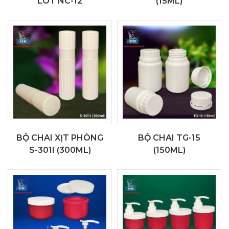
LÓT NC-12
(15ML)
BỘ CHAI XỊT PHÒNG
BỘ CHAI TG-15
S-301I (300ML)
(150ML)