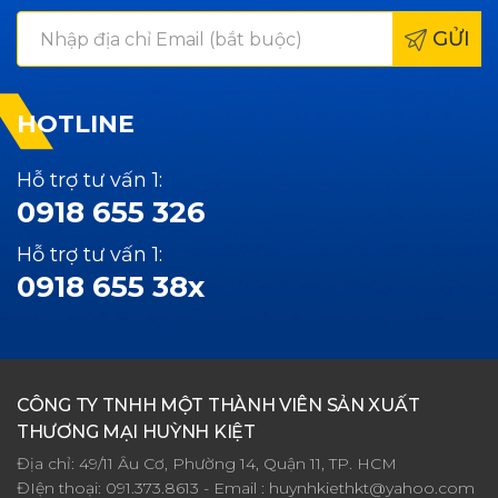
GỬI
HOTLINE
Hỗ trợ tư vấn 1:
0918 655 326
Hỗ trợ tư vấn 1:
0918 655 38x
CÔNG TY TNHH MỘT THÀNH VIÊN SẢN XUẤT
THƯƠNG MẠI HUỲNH KIỆT
Địa chỉ: 49/11 Âu Cơ, Phường 14, Quận 11, TP. HCM
ĐIện thoại:
091.373.8613
- Email :
huynhkiethkt@yahoo.com