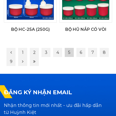
BỘ HC-25A (250G)
BỘ HŨ NẮP CÓ VÒI
1
2
3
4
5
6
7
8
9
ĐĂNG KÝ NHẬN EMAIL
Nhận thông tin mới nhất - ưu đãi hấp dẫn
từ Huỳnh Kiệt