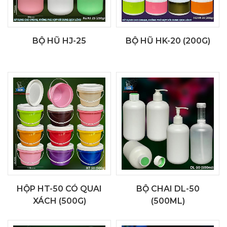
BỘ HŨ HJ-25
BỘ HŨ HK-20 (200G)
HỘP HT-50 CÓ QUAI
BỘ CHAI DL-50
XÁCH (500G)
(500ML)