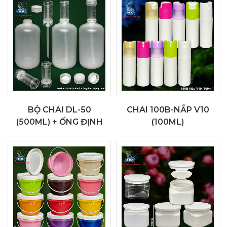
BỘ CHAI DL-50
CHAI 100B-NẮP V10
(500ML) + ỐNG ĐỊNH
(100ML)
LƯỢNG 15ML