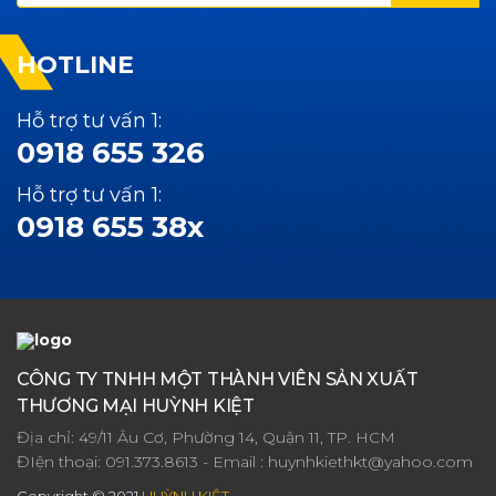
HOTLINE
Hỗ trợ tư vấn 1:
0918 655 326
Hỗ trợ tư vấn 1:
0918 655 38x
CÔNG TY TNHH MỘT THÀNH VIÊN SẢN XUẤT
THƯƠNG MẠI HUỲNH KIỆT
Địa chỉ: 49/11 Âu Cơ, Phường 14, Quận 11, TP. HCM
ĐIện thoại:
091.373.8613
- Email :
huynhkiethkt@yahoo.com