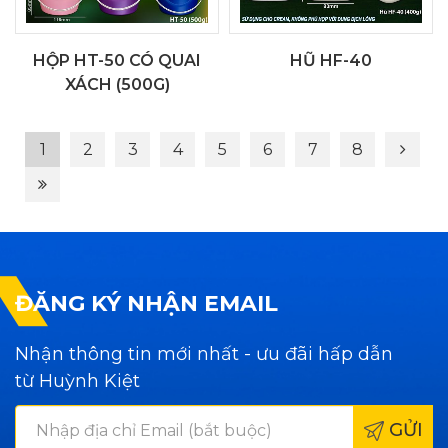
HỘP HT-50 CÓ QUAI
HŨ HF-40
XÁCH (500G)
1
2
3
4
5
6
7
8
ĐĂNG KÝ NHẬN EMAIL
Nhận thông tin mới nhất - ưu đãi hấp dẫn
từ Huỳnh Kiệt
GỬI