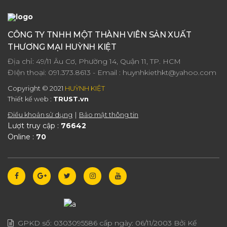
CÔNG TY TNHH MỘT THÀNH VIÊN SẢN XUẤT
THƯƠNG MẠI HUỲNH KIỆT
Địa chỉ: 49/11 Âu Cơ, Phường 14, Quận 11, TP. HCM
ĐIện thoại:
091.373.8613
- Email :
huynhkiethkt@yahoo.com
Copyright © 2021
HUỲNH KIỆT
Thiết kế web :
TRUST.vn
Điều khoản sử dụng
Bảo mật thông tin
Lượt truy cập :
76642
Online :
70
GPKD số:
0303095586
cấp ngày:
06/11/2003
Bởi Kế