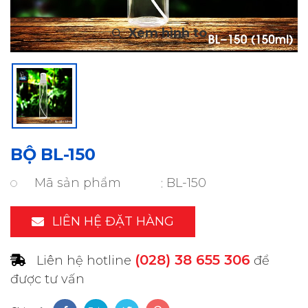
BỘ BL-150
Mã sản phẩm
BL-150
LIÊN HỆ ĐẶT HÀNG
(028) 38 655 306
Liên hệ hotline
để
được tư vấn