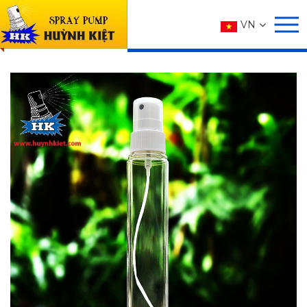
SẢN PHẨM
VN
Trang chủ
SẢN PHẨM