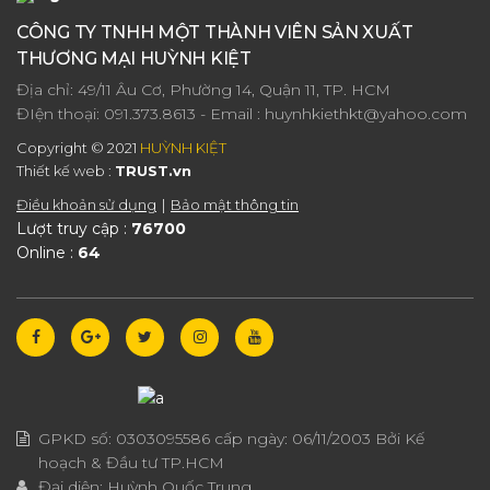
CÔNG TY TNHH MỘT THÀNH VIÊN SẢN XUẤT
THƯƠNG MẠI HUỲNH KIỆT
Địa chỉ: 49/11 Âu Cơ, Phường 14, Quận 11, TP. HCM
ĐIện thoại:
091.373.8613
- Email :
huynhkiethkt@yahoo.com
Copyright © 2021
HUỲNH KIỆT
Thiết kế web :
TRUST.vn
Điều khoản sử dụng
Bảo mật thông tin
Lượt truy cập :
76700
Online :
64
GPKD số:
0303095586
cấp ngày:
06/11/2003
Bởi Kế
hoạch & Đầu tư TP.HCM
Đại diện:
Huỳnh Quốc Trung