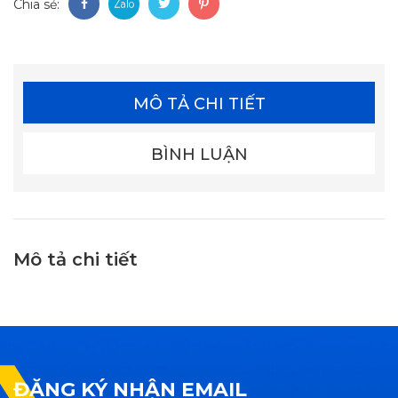
Chia sẻ:
MÔ TẢ CHI TIẾT
BÌNH LUẬN
Mô tả chi tiết
ĐĂNG KÝ NHẬN EMAIL