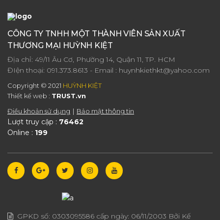
CÔNG TY TNHH MỘT THÀNH VIÊN SẢN XUẤT
THƯƠNG MẠI HUỲNH KIỆT
Địa chỉ: 49/11 Âu Cơ, Phường 14, Quận 11, TP. HCM
ĐIện thoại:
091.373.8613
- Email :
huynhkiethkt@yahoo.com
Copyright © 2021
HUỲNH KIỆT
Thiết kế web :
TRUST.vn
Điều khoản sử dụng
Bảo mật thông tin
Lượt truy cập :
76462
Online :
199
GPKD số:
0303095586
cấp ngày:
06/11/2003
Bởi Kế