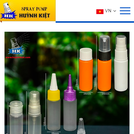
SẢN PHẨM
VN
Trang chủ
SẢN PHẨM