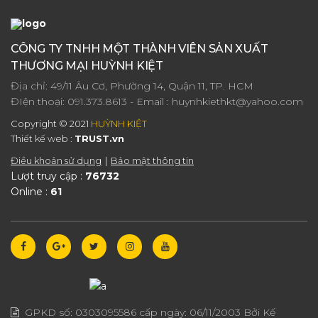
CÔNG TY TNHH MỘT THÀNH VIÊN SẢN XUẤT
THƯƠNG MẠI HUỲNH KIỆT
Địa chỉ: 49/11 Âu Cơ, Phường 14, Quận 11, TP. HCM
ĐIện thoại:
091.373.8613
- Email :
huynhkiethkt@yahoo.com
Copyright © 2021
HUỲNH KIỆT
Thiết kế web :
TRUST.vn
Điều khoản sử dụng
Bảo mật thông tin
Lượt truy cập :
76732
Online :
61
GPKD số:
0303095586
cấp ngày:
06/11/2003
Bởi Kế