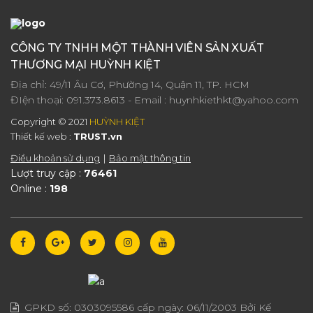
CÔNG TY TNHH MỘT THÀNH VIÊN SẢN XUẤT
THƯƠNG MẠI HUỲNH KIỆT
Địa chỉ: 49/11 Âu Cơ, Phường 14, Quận 11, TP. HCM
ĐIện thoại:
091.373.8613
- Email :
huynhkiethkt@yahoo.com
Copyright © 2021
HUỲNH KIỆT
Thiết kế web :
TRUST.vn
Điều khoản sử dụng
Bảo mật thông tin
Lượt truy cập :
76461
Online :
198
GPKD số:
0303095586
cấp ngày:
06/11/2003
Bởi Kế