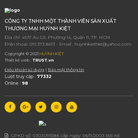
CÔNG TY TNHH MỘT THÀNH VIÊN SẢN XUẤT
THƯƠNG MẠI HUỲNH KIỆT
Địa chỉ: 49/11 Âu Cơ, Phường 14, Quận 11, TP. HCM
ĐIện thoại:
091.373.8613
- Email :
huynhkiethkt@yahoo.com
Copyright © 2021
HUỲNH KIỆT
Thiết kế web :
TRUST.vn
Điều khoản sử dụng
Bảo mật thông tin
Lượt truy cập :
77332
Online :
98
GPKD số:
0303095586
cấp ngày:
06/11/2003
Bởi Kế