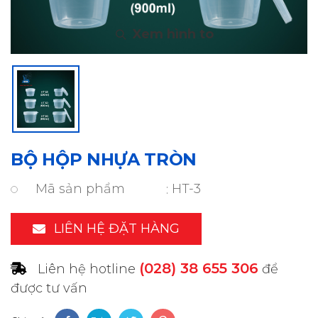
BỘ HỘP NHỰA TRÒN
Mã sản phẩm
HT-3
LIÊN HỆ ĐẶT HÀNG
(028) 38 655 306
Liên hệ hotline
để
được tư vấn