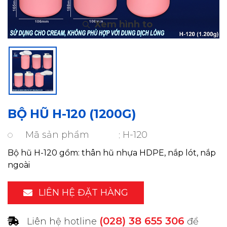
BỘ HŨ H-120 (1200G)
Mã sản phẩm
H-120
Bộ hũ H-120 gồm: thân hũ nhựa HDPE, nắp lót, nắp
ngoài
LIÊN HỆ ĐẶT HÀNG
(028) 38 655 306
Liên hệ hotline
để