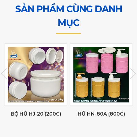
SẢN PHẨM CÙNG DANH
MỤC
BỘ HŨ HJ-20 (200G)
HŨ HN-80A (800G)