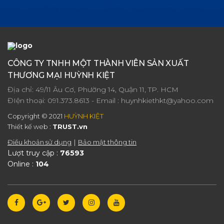
CÔNG TY TNHH MỘT THÀNH VIÊN SẢN XUẤT
THƯƠNG MẠI HUỲNH KIỆT
Địa chỉ: 49/11 Âu Cơ, Phường 14, Quận 11, TP. HCM
ĐIện thoại:
091.373.8613
- Email :
huynhkiethkt@yahoo.com
Copyright © 2021
HUỲNH KIỆT
Thiết kế web :
TRUST.vn
Điều khoản sử dụng
Bảo mật thông tin
Lượt truy cập :
76593
Online :
104