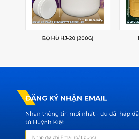
BỘ HŨ HJ-20 (200G)
ĐĂNG KÝ NHẬN EMAIL
Nhận thông tin mới nhất - ưu đãi hấp d
từ Huỳnh Kiệt