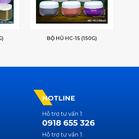
G)
BỘ HŨ HC-15 (150G)
HOTLINE
Hỗ trợ tư vấn 1:
0918 655 326
Hỗ trợ tư vấn 1: