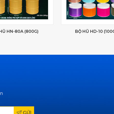
HŨ HN-80A (800G)
BỘ HŨ HD-10 (100
ẫn
GỬI