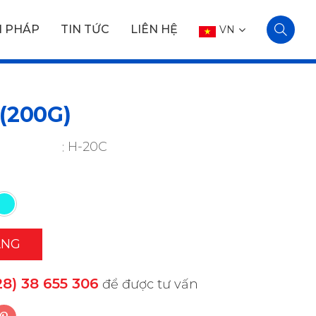
I PHÁP
TIN TỨC
LIÊN HỆ
VN
(200G)
H-20C
ÀNG
28) 38 655 306
để được tư vấn