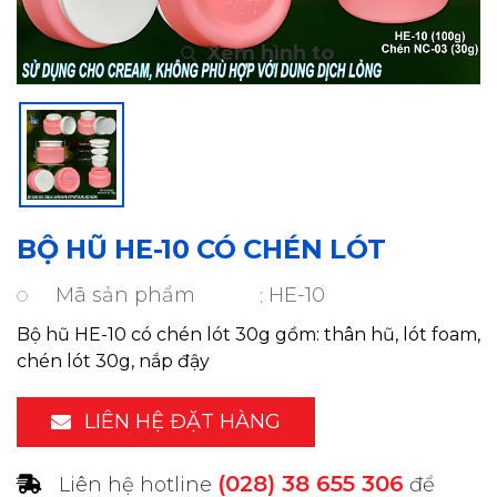
BỘ HŨ HE-10 CÓ CHÉN LÓT
Mã sản phẩm
HE-10
Bộ hũ HE-10 có chén lót 30g gồm: thân hũ, lót foam,
chén lót 30g, nắp đậy
LIÊN HỆ ĐẶT HÀNG
(028) 38 655 306
Liên hệ hotline
để