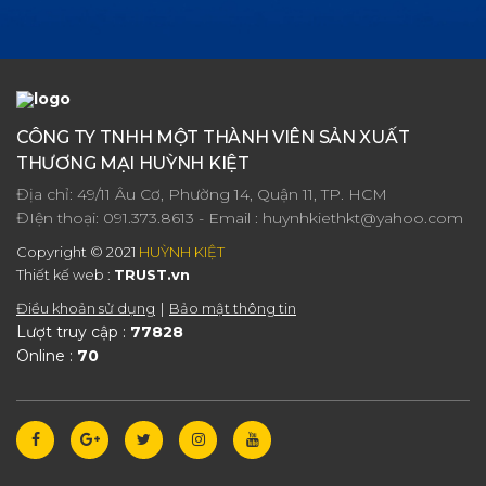
CÔNG TY TNHH MỘT THÀNH VIÊN SẢN XUẤT
THƯƠNG MẠI HUỲNH KIỆT
Địa chỉ: 49/11 Âu Cơ, Phường 14, Quận 11, TP. HCM
ĐIện thoại:
091.373.8613
- Email :
huynhkiethkt@yahoo.com
Copyright © 2021
HUỲNH KIỆT
Thiết kế web :
TRUST.vn
Điều khoản sử dụng
Bảo mật thông tin
Lượt truy cập :
77828
Online :
70