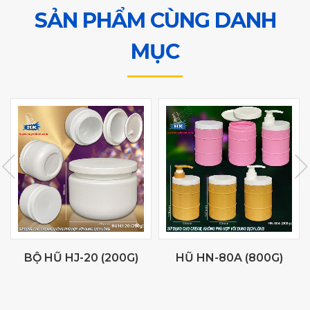
SẢN PHẨM CÙNG DANH
MỤC
BỘ HŨ HJ-20 (200G)
HŨ HN-80A (800G)