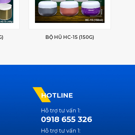
G)
BỘ HŨ HC-15 (150G)
HOTLINE
Hỗ trợ tư vấn 1:
0918 655 326
Hỗ trợ tư vấn 1: