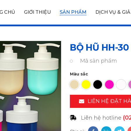
G CHỦ
GIỚI THIỆU
SẢN PHẨM
DỊCH VỤ & GIẢ
BỘ HŨ HH-30 
Mã sản phẩm
Màu sắc
LIÊN HỆ ĐẶT H
(0
Liên hệ hotline