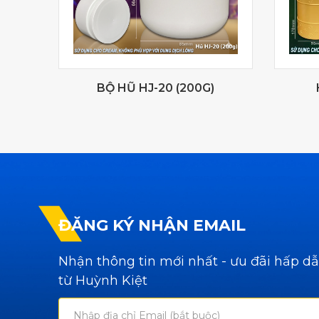
BỘ HŨ HJ-20 (200G)
ĐĂNG KÝ NHẬN EMAIL
Nhận thông tin mới nhất - ưu đãi hấp d
từ Huỳnh Kiệt