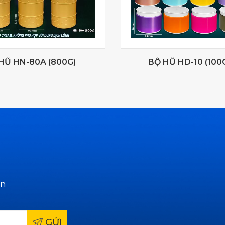
HŨ HN-80A (800G)
BỘ HŨ HD-10 (100
ẫn
GỬI