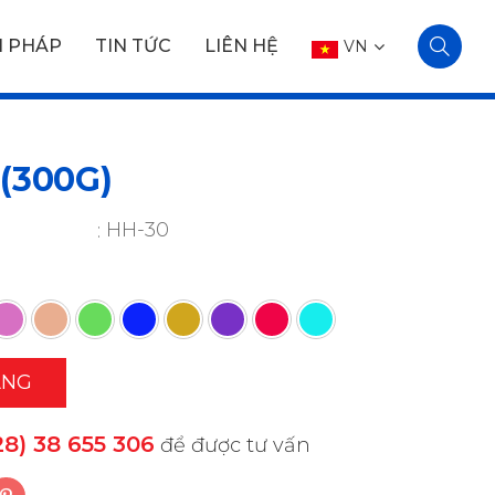
I PHÁP
TIN TỨC
LIÊN HỆ
VN
(300G)
HH-30
ÀNG
28) 38 655 306
để được tư vấn