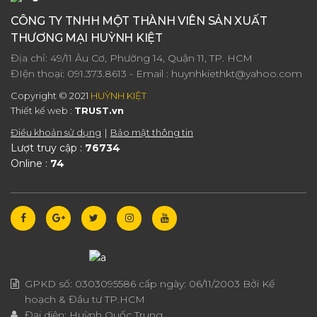
CÔNG TY TNHH MỘT THÀNH VIÊN SẢN XUẤT
THƯƠNG MẠI HUỲNH KIỆT
Địa chỉ: 49/11 Âu Cơ, Phường 14, Quận 11, TP. HCM
ĐIện thoại:
091.373.8613
- Email :
huynhkiethkt@yahoo.com
Copyright © 2021
HUỲNH KIỆT
Thiết kế web :
TRUST.vn
Điều khoản sử dụng
Bảo mật thông tin
Lượt truy cập :
76734
Online :
74
GPKD số:
0303095586
cấp ngày:
06/11/2003
Bởi Kế
hoạch & Đầu tư TP.HCM
Đại diện:
Huỳnh Quốc Trung