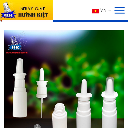
SẢN PHẨM
VN
Trang chủ
SẢN PHẨM