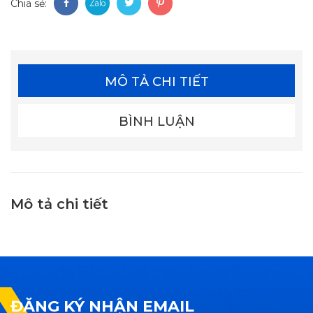
Chia sẻ:
MÔ TẢ CHI TIẾT
BÌNH LUẬN
Mô tả chi tiết
ĐĂNG KÝ NHẬN EMAIL