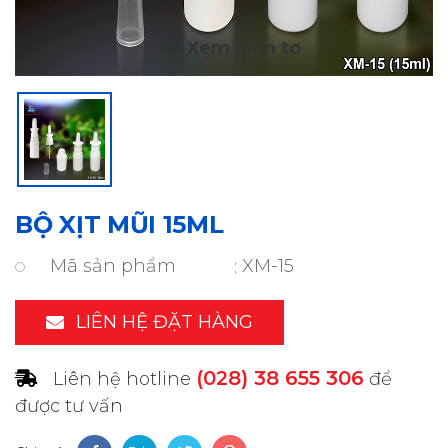
BỘ XỊT MŨI 15ML
Mã sản phẩm
XM-15
LIÊN HỆ ĐẶT HÀNG
(028) 38 655 306
Liên hệ hotline
để
được tư vấn