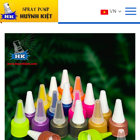
SẢN PHẨM
VN
Trang chủ
SẢN PHẨM