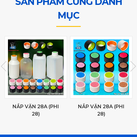
SẢN PHẨM CÙNG DANH
MỤC
NẮP VẶN 28A (PHI
NẮP VẶN 28A (PHI
28)
28)