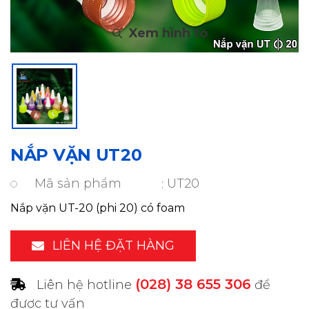
NẮP VẶN UT20
Mã sản phẩm
UT20
Nắp vặn UT-20 (phi 20) có foam
LIÊN HỆ ĐẶT HÀNG
(028) 38 655 306
Liên hệ hotline
để
được tư vấn