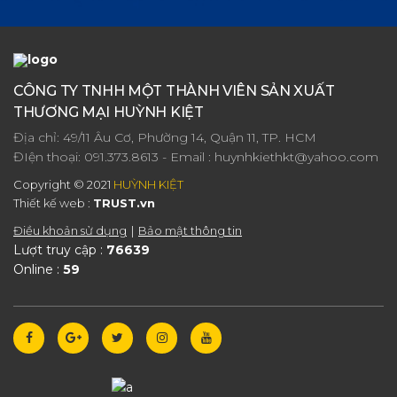
CÔNG TY TNHH MỘT THÀNH VIÊN SẢN XUẤT
THƯƠNG MẠI HUỲNH KIỆT
Địa chỉ: 49/11 Âu Cơ, Phường 14, Quận 11, TP. HCM
ĐIện thoại:
091.373.8613
- Email :
huynhkiethkt@yahoo.com
Copyright © 2021
HUỲNH KIỆT
Thiết kế web :
TRUST.vn
Điều khoản sử dụng
Bảo mật thông tin
Lượt truy cập :
76639
Online :
59