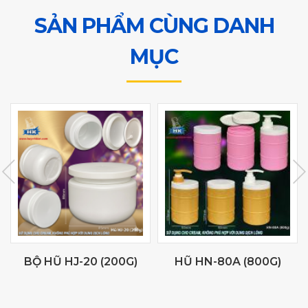
SẢN PHẨM CÙNG DANH
MỤC
BỘ HŨ HJ-20 (200G)
HŨ HN-80A (800G)