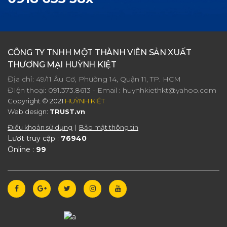
CÔNG TY TNHH MỘT THÀNH VIÊN SẢN XUẤT
THƯƠNG MẠI HUỲNH KIỆT
Địa chỉ: 49/11 Âu Cơ, Phường 14, Quận 11, TP. HCM
ĐIện thoại:
091.373.8613
- Email :
huynhkiethkt@yahoo.com
Copyright © 2021
HUỲNH KIỆT
Web design:
TRUST.vn
Điều khoản sử dụng
Bảo mật thông tin
Lượt truy cập :
76940
Online :
99