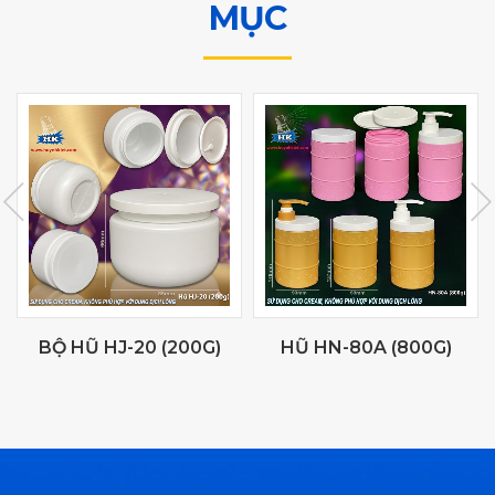
MỤC
BỘ HŨ HJ-20 (200G)
HŨ HN-80A (800G)