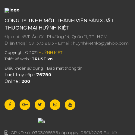
CÔNG TY TNHH MỘT THÀNH VIÊN SẢN XUẤT
THƯƠNG MẠI HUỲNH KIỆT
Địa chỉ: 49/11 Âu Cơ, Phường 14, Quận 11, TP. HCM
ĐIện thoại:
091.373.8613
- Email :
huynhkiethkt@yahoo.com
Copyright © 2021
HUỲNH KIỆT
Thiết kế web :
TRUST.vn
Điều khoản sử dụng
Bảo mật thông tin
Lượt truy cập :
76780
Online :
200
GPKD số:
0303095586
cấp ngày:
06/11/2003
Bởi Kế