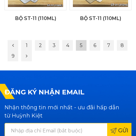
BỘ ST-11 (110ML)
BỘ ST-11 (110ML)
1
2
3
4
5
6
7
8
9
ĐĂNG KÝ NHẬN EMAIL
Nhận thông tin mới nhất - ưu đãi hấp dẫn
từ Huỳnh Kiệt
GỬI