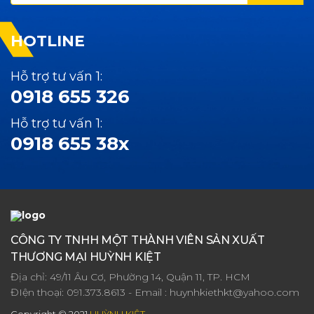
HOTLINE
Hỗ trợ tư vấn 1:
0918 655 326
Hỗ trợ tư vấn 1:
0918 655 38x
CÔNG TY TNHH MỘT THÀNH VIÊN SẢN XUẤT
THƯƠNG MẠI HUỲNH KIỆT
Địa chỉ: 49/11 Âu Cơ, Phường 14, Quận 11, TP. HCM
ĐIện thoại:
091.373.8613
- Email :
huynhkiethkt@yahoo.com