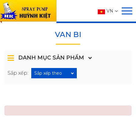
SẢN PHẨM
VN
Trang chủ
SẢN PHẨM
VAN
VAN DẦU THƠM
VAN BI
VAN BI
DANH MỤC SẢN PHẨM
Sắp xếp:
Sắp xếp theo