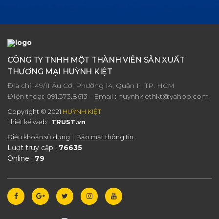
CÔNG TY TNHH MỘT THÀNH VIÊN SẢN XUẤT
THƯƠNG MẠI HUỲNH KIỆT
Địa chỉ: 49/11 Âu Cơ, Phường 14, Quận 11, TP. HCM
ĐIện thoại:
091.373.8613
- Email :
huynhkiethkt@yahoo.com
Copyright © 2021
HUỲNH KIỆT
Thiết kế web :
TRUST.vn
Điều khoản sử dụng
Bảo mật thông tin
Lượt truy cập :
76635
Online :
79