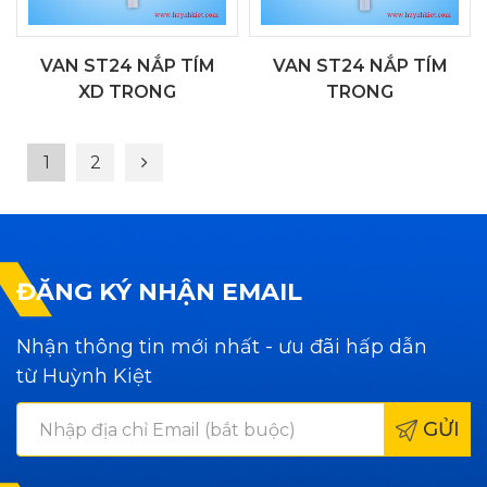
VAN ST24 NẮP TÍM
VAN ST24 NẮP TÍM
XD TRONG
TRONG
1
2
ĐĂNG KÝ NHẬN EMAIL
Nhận thông tin mới nhất - ưu đãi hấp dẫn
từ Huỳnh Kiệt
GỬI