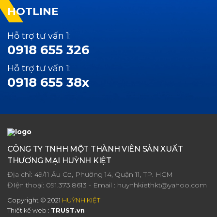
HOTLINE
Hỗ trợ tư vấn 1:
0918 655 326
Hỗ trợ tư vấn 1:
0918 655 38x
CÔNG TY TNHH MỘT THÀNH VIÊN SẢN XUẤT
THƯƠNG MẠI HUỲNH KIỆT
Địa chỉ: 49/11 Âu Cơ, Phường 14, Quận 11, TP. HCM
ĐIện thoại:
091.373.8613
- Email :
huynhkiethkt@yahoo.com
Copyright © 2021
HUỲNH KIỆT
Thiết kế web :
TRUST.vn