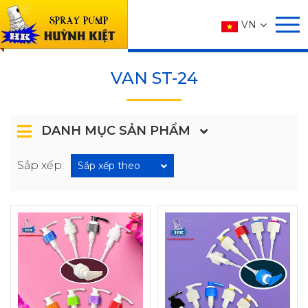
SẢN PHẨM
VN
Trang chủ
SẢN PHẨM
VAN
VAN SỮA TẮM
VAN ST-2
VAN ST-24
DANH MỤC SẢN PHẨM
Sắp xếp:
Sắp xếp theo