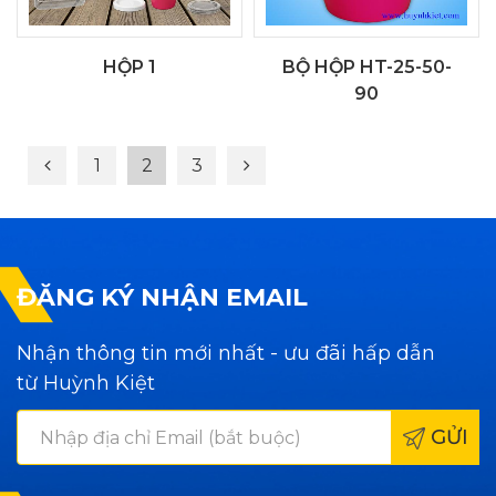
HỘP 1
BỘ HỘP HT-25-50-
90
1
2
3
ĐĂNG KÝ NHẬN EMAIL
Nhận thông tin mới nhất - ưu đãi hấp dẫn
từ Huỳnh Kiệt
GỬI