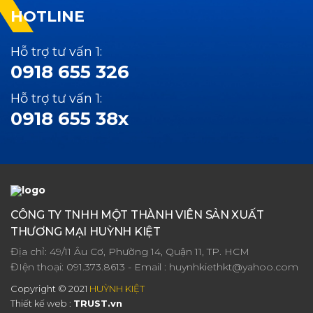
HOTLINE
Hỗ trợ tư vấn 1:
0918 655 326
Hỗ trợ tư vấn 1:
0918 655 38x
CÔNG TY TNHH MỘT THÀNH VIÊN SẢN XUẤT
THƯƠNG MẠI HUỲNH KIỆT
Địa chỉ: 49/11 Âu Cơ, Phường 14, Quận 11, TP. HCM
ĐIện thoại:
091.373.8613
- Email :
huynhkiethkt@yahoo.com
Copyright © 2021
HUỲNH KIỆT
Thiết kế web :
TRUST.vn