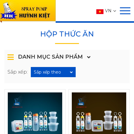
SẢN PHẨM
VN
Trang chủ
SẢN PHẨM
ĐỒ GIA DỤNG
HỘP THỨC ĂN
HỘP THỨC ĂN
DANH MỤC SẢN PHẨM
Sắp xếp:
Sắp xếp theo