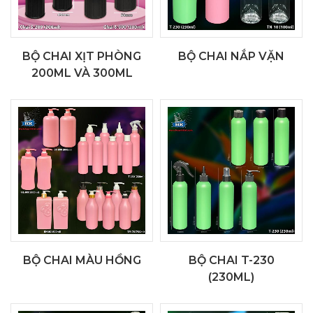
BỘ CHAI XỊT PHÒNG
BỘ CHAI NẮP VẶN
200ML VÀ 300ML
BỘ CHAI MÀU HỒNG
BỘ CHAI T-230
(230ML)