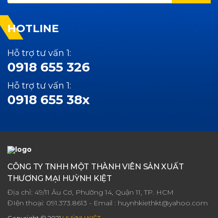
HOTLINE
Hỗ trợ tư vấn 1:
0918 655 326
Hỗ trợ tư vấn 1:
0918 655 38x
CÔNG TY TNHH MỘT THÀNH VIÊN SẢN XUẤT
THƯƠNG MẠI HUỲNH KIỆT
Địa chỉ: 49/11 Âu Cơ, Phường 14, Quận 11, TP. HCM
ĐIện thoại:
091.373.8613
- Email :
huynhkiethkt@yahoo.com