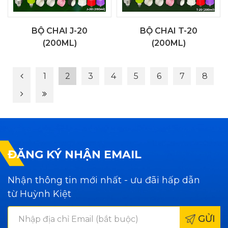
BỘ CHAI J-20
BỘ CHAI T-20
(200ML)
(200ML)
1
2
3
4
5
6
7
8
ĐĂNG KÝ NHẬN EMAIL
Nhận thông tin mới nhất - ưu đãi hấp dẫn
từ Huỳnh Kiệt
GỬI