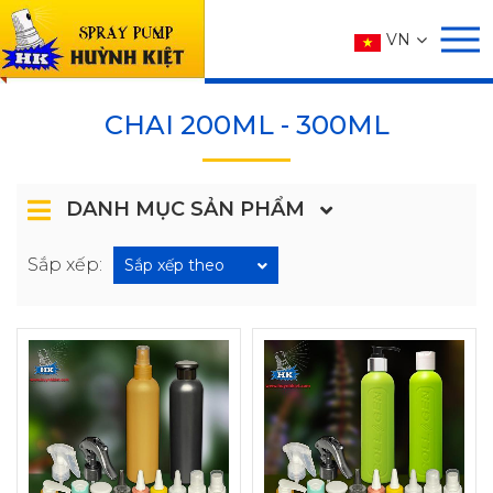
SẢN PHẨM
VN
Trang chủ
SẢN PHẨM
CHAI
CHAI 200ML - 300ML
CHAI 200ML - 300ML
DANH MỤC SẢN PHẨM
Sắp xếp:
Sắp xếp theo