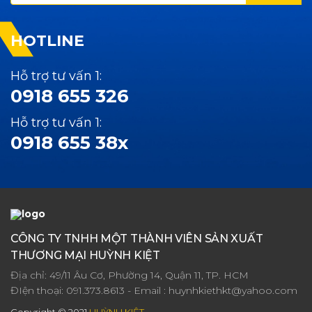
HOTLINE
Hỗ trợ tư vấn 1:
0918 655 326
Hỗ trợ tư vấn 1:
0918 655 38x
CÔNG TY TNHH MỘT THÀNH VIÊN SẢN XUẤT
THƯƠNG MẠI HUỲNH KIỆT
Địa chỉ: 49/11 Âu Cơ, Phường 14, Quận 11, TP. HCM
ĐIện thoại:
091.373.8613
- Email :
huynhkiethkt@yahoo.com