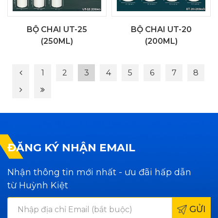
BỘ CHAI UT-25
BỘ CHAI UT-20
(250ML)
(200ML)
1
2
3
4
5
6
7
8
ĐĂNG KÝ NHẬN EMAIL
Nhận thông tin mới nhất - ưu đãi hấp dẫn
từ Huỳnh Kiệt
GỬI